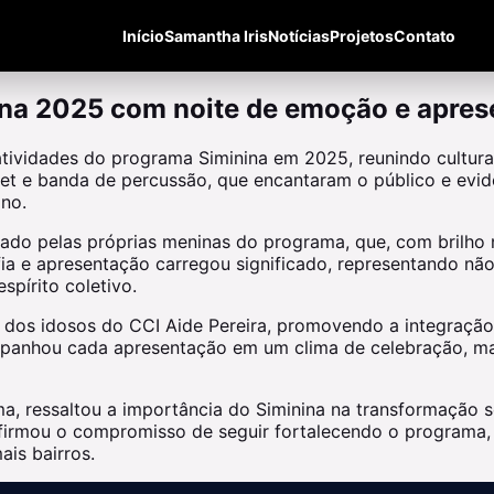
Início
Samantha Iris
Notícias
Projetos
Contato
ina 2025 com noite de emoção e apres
tividades do programa Siminina em 2025, reunindo cultura
allet e banda de percussão, que encantaram o público e evi
no.
zado pelas próprias meninas do programa, que, com brilho
 e apresentação carregou significado, representando não
spírito coletivo.
dos idosos do CCI Aide Pereira, promovendo a integração 
panhou cada apresentação em um clima de celebração, marc
, ressaltou a importância do Siminina na transformação s
afirmou o compromisso de seguir fortalecendo o programa,
ais bairros.