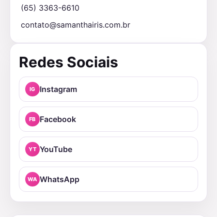
(65) 3363-6610
contato@samanthairis.com.br
Redes Sociais
Instagram
IG
Facebook
FB
YouTube
YT
WhatsApp
WA