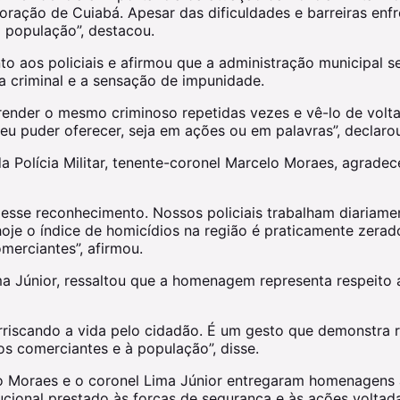
oração de Cuiabá. Apesar das dificuldades e barreiras enfr
 população”, destacou.
nto aos policiais e afirmou que a administração municipal s
ia criminal e a sensação de impunidade.
prender o mesmo criminoso repetidas vezes e vê-lo de volta
e eu puder oferecer, seja em ações ou em palavras”, declaro
olícia Militar, tenente-coronel Marcelo Moraes, agradece
se reconhecimento. Nossos policiais trabalham diariament
oje o índice de homicídios na região é praticamente zerad
merciantes”, afirmou.
ma Júnior, ressaltou que a homenagem representa respeito 
iscando a vida pelo cidadão. É um gesto que demonstra r
s comerciantes e à população”, disse.
lo Moraes e o coronel Lima Júnior entregaram homenagens ao
ucional prestado às forças de segurança e às ações voltad