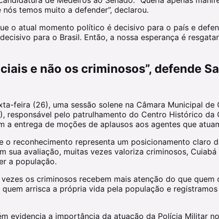
 nós temos muito a defender”, declarou.
e o atual momento político é decisivo para o país e defe
decisivo para o Brasil. Então, a nossa esperança é resgata
ciais e não os criminosos”, defende S
exta-feira (26), uma sessão solene na Câmara Municipal de 
, responsável pelo patrulhamento do Centro Histórico da Ca
com a entrega de moções de aplausos aos agentes que atuam
e o reconhecimento representa um posicionamento claro da
em sua avaliação, muitas vezes valoriza criminosos, Cuiab
er a população.
s vezes os criminosos recebem mais atenção do que quem 
quem arrisca a própria vida pela população e registramos e
evidencia a importância da atuação da Polícia Militar no