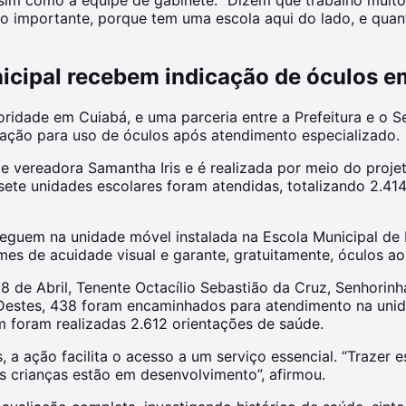
sim como a equipe de gabinete. “Dizem que trabalho muito,
 importante, porque tem uma escola aqui do lado, e quant
icipal recebem indicação de óculos e
oridade em Cuiabá, e uma parceria entre a Prefeitura e o 
cação para uso de óculos após atendimento especializado.
a e vereadora
Samantha Iris
e é realizada por meio do proje
 sete unidades escolares foram atendidas, totalizando 2.4
s seguem na unidade móvel instalada na Escola Municipal de
mes de acuidade visual e garante, gratuitamente, óculos a
de Abril, Tenente Octacílio Sebastião da Cruz, Senhorinha
 Destes, 438 foram encaminhados para atendimento na uni
 foram realizadas 2.612 orientações de saúde.
, a ação facilita o acesso a um serviço essencial. “Trazer 
s crianças estão em desenvolvimento”, afirmou.