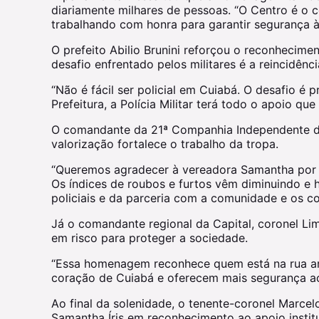
diariamente milhares de pessoas. “O Centro é o c
trabalhando com honra para garantir segurança à
O prefeito Abilio Brunini reforçou o reconhecime
desafio enfrentado pelos militares é a reincidênc
“Não é fácil ser policial em Cuiabá. O desafio é 
Prefeitura, a Polícia Militar terá todo o apoio qu
O comandante da 21ª Companhia Independente da P
valorização fortalece o trabalho da tropa.
“Queremos agradecer à vereadora Samantha por es
Os índices de roubos e furtos vêm diminuindo e h
policiais e da parceria com a comunidade e os co
Já o comandante regional da Capital, coronel Li
em risco para proteger a sociedade.
“Essa homenagem reconhece quem está na rua arr
coração de Cuiabá e oferecem mais segurança ao
Ao final da solenidade, o tenente-coronel Marce
Samantha Íris em reconhecimento ao apoio instit