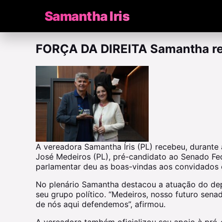
Samantha Iris
FORÇA DA DIREITA Samantha re
A vereadora Samantha Íris (PL) recebeu, durante 
José Medeiros (PL), pré-candidato ao Senado Fede
parlamentar deu as boas-vindas aos convidados e
No plenário Samantha destacou a atuação do dep
seu grupo político. “Medeiros, nosso futuro sena
de nós aqui defendemos”, afirmou.
A vereadora também oficializou seu apoio à pré