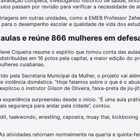
 avaliação completa, investigando histórico de saúde, sint
culos passam por revisão para verificar a necessidade de at
 triagens em outras unidades, como a EMEB Professor Zeferi
 para o desempenho escolar e qualidade de vida dos estud
s aulas e reúne 866 mulheres em defes
rlene Ciqueira resume o espírito que tomou conta das aula
 distribuídas em 16 polos pela capital, a maior edição do 
ulheres cuiabanas.
ido pela Secretaria Municipal da Mulher, o projeto vai alé
 violência doméstica. “Hoje falamos sobre o que é o abus
plicou o instrutor Gilson de Oliveira, faixa-preta de jiu-jít
a experiência surpreendeu desde o início. “É uma aula prát
ais segurança para andar pela cidade”, contou.
, judô, taekwondo, wrestling, capoeira, muay thai, kickbo
 As atividades retornam normalmente na quarta e quinta-fei