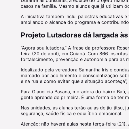
Durante as consultas, a equipe do projeto realiza
casos na família. Mesmo alunos que já utilizam ó
A iniciativa também inclui palestras educativas e
ampliando o alcance do programa e contribuindo
Projeto Lutadoras dá largada à
“Agora sou lutadora.” A frase da professora Rose
feira (20 de abril), em Cuiabá. Com 866 inscritas
fortalecimento, prevenção e autonomia para as m
Idealizado pela vereadora Samantha Iris e conduz
marcado por acolhimento e conscientização sobre
e na rua e como evitar que a situação aconteça”, ex
Para Glaucileia Basana, moradora do bairro Baú, 
gente aprende de primeira. É uma forma de ter m
Nas unidades, as alunas terão aulas de jiu-jítsu
segurança, saúde física e equilíbrio emocional.
Atenção: não haverá aulas nesta terça-feira (21).