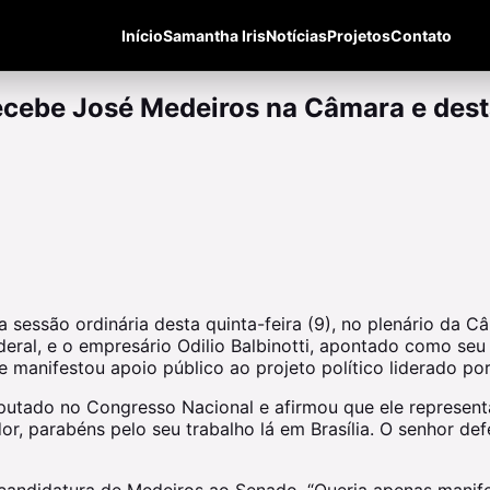
Início
Samantha Iris
Notícias
Projetos
Contato
cebe José Medeiros na Câmara e des
a sessão ordinária desta quinta-feira (9), no plenário da 
ral, e o empresário Odilio Balbinotti, apontado como seu s
 manifestou apoio público ao projeto político liderado po
utado no Congresso Nacional e afirmou que ele representa
dor, parabéns pelo seu trabalho lá em Brasília. O senhor 
-candidatura de Medeiros ao Senado. “Queria apenas manif