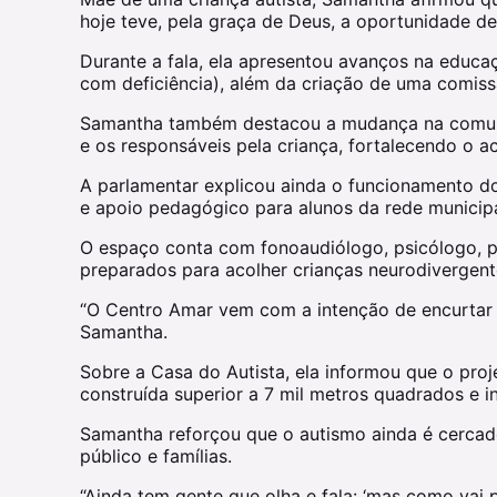
hoje teve, pela graça de Deus, a oportunidade de 
Durante a fala, ela apresentou avanços na educ
com deficiência), além da criação de uma comiss
Samantha também destacou a mudança na comunicaç
e os responsáveis pela criança, fortalecendo o 
A parlamentar explicou ainda o funcionamento do
e apoio pedagógico para alunos da rede municipa
O espaço conta com fonoaudiólogo, psicólogo, ps
preparados para acolher crianças neurodivergent
“O Centro Amar vem com a intenção de encurtar 
Samantha.
Sobre a Casa do Autista, ela informou que o proj
construída superior a 7 mil metros quadrados e i
Samantha reforçou que o autismo ainda é cercado
público e famílias.
“Ainda tem gente que olha e fala: ‘mas como vai 