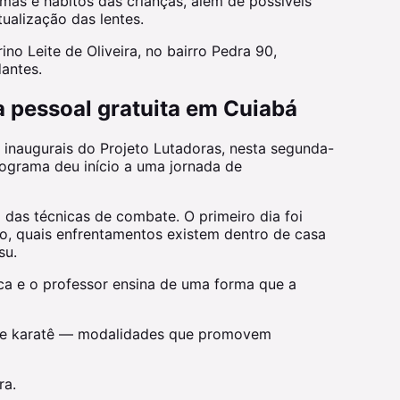
omas e hábitos das crianças, além de possíveis
ualização das lentes.
no Leite de Oliveira, no bairro Pedra 90,
antes.
a pessoal gratuita em Cuiabá
s inaugurais do Projeto Lutadoras, nesta segunda-
programa deu início a uma jornada de
m das técnicas de combate. O primeiro dia foi
o, quais enfrentamentos existem dentro de casa
su.
ica e o professor ensina de uma forma que a
xing e karatê — modalidades que promovem
ra.