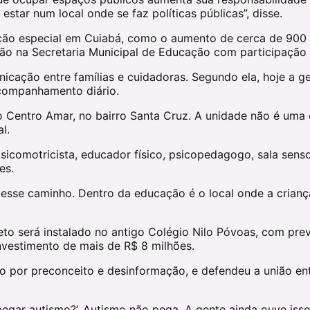
estar num local onde se faz políticas públicas”, disse.
ação especial em Cuiabá, como o aumento de cerca de 900 
ão na Secretaria Municipal de Educação com participação d
ão entre famílias e cuidadoras. Segundo ela, hoje a gest
acompanhamento diário.
 Centro Amar, no bairro Santa Cruz. A unidade não é uma 
l.
icomotricista, educador físico, psicopedagogo, sala senso
es.
esse caminho. Dentro da educação é o local onde a crianç
eto será instalado no antigo Colégio Nilo Póvoas, com pre
nvestimento de mais de R$ 8 milhões.
 por preconceito e desinformação, e defendeu a união entr
pegar autismo?’. Autismo não pega. A gente ainda ouve isso”