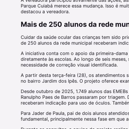
A vereadora participou ativamente das ações, as
Parque Cuiabá merece essa mudança. Isso é muito
destacou a vereadora.
Mais de 250 alunos da rede mun
Cuidar da saúde ocular das crianças tem sido pri
de 250 alunos da rede municipal receberam indi
A iniciativa conta com o apoio da primeira-dam
diretamente às escolas. Ao longo de seis meses,
necessidade de correção visual identificada.
A partir desta terça-feira (28), os atendimento
no bairro Jardim dos Ipês. O projeto oferece exa
Desde outubro de 2025, 1.749 alunos das EMEBs 8 
Ranulpho Paes de Barros passaram por triagem.
receberam indicação para uso de óculos. Também
Para Jader de Paula, pai de dois alunos atendidos
fundamental, principalmente nessa fase em que a