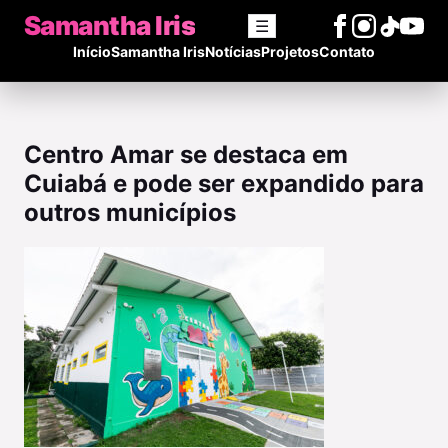
Samantha Iris
☰
Início
Samantha Iris
Notícias
Projetos
Contato
Centro Amar se destaca em
Cuiabá e pode ser expandido para
outros municípios