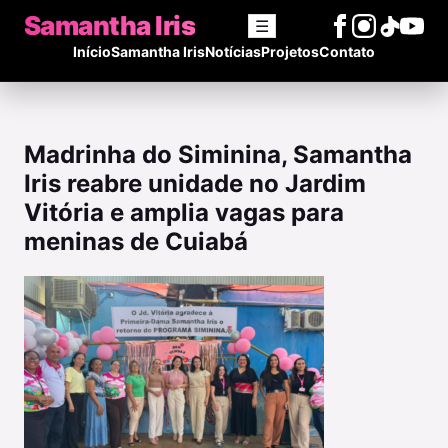
Samantha Iris
☰
Início
Samantha Iris
Notícias
Projetos
Contato
Madrinha do Siminina, Samantha
Iris reabre unidade no Jardim
Vitória e amplia vagas para
meninas de Cuiabá