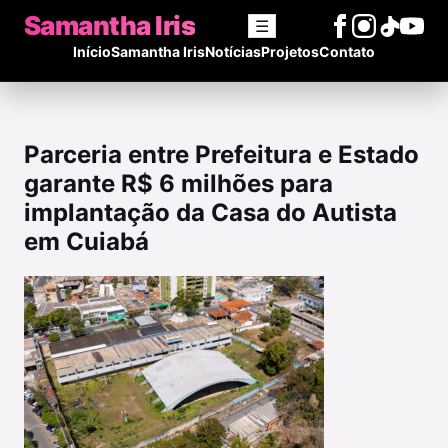
Samantha Iris
☰
Início
Samantha Iris
Notícias
Projetos
Contato
Parceria entre Prefeitura e Estado
garante R$ 6 milhões para
implantação da Casa do Autista
em Cuiabá