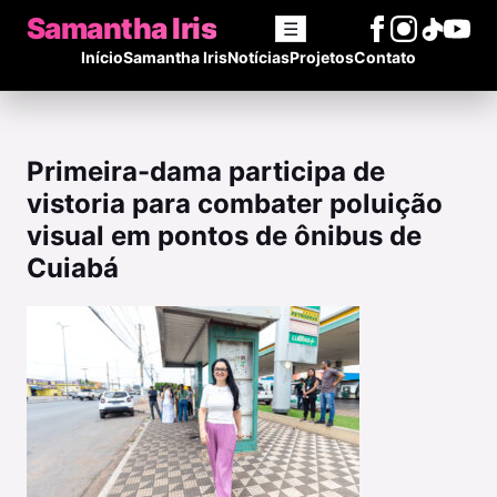
Samantha Iris
☰
Início
Samantha Iris
Notícias
Projetos
Contato
Primeira-dama participa de
vistoria para combater poluição
visual em pontos de ônibus de
Cuiabá