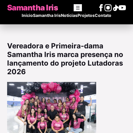
Samantha Iris
☰
Início
Samantha Iris
Notícias
Projetos
Contato
Vereadora e Primeira-dama
Samantha Iris marca presença no
lançamento do projeto Lutadoras
2026